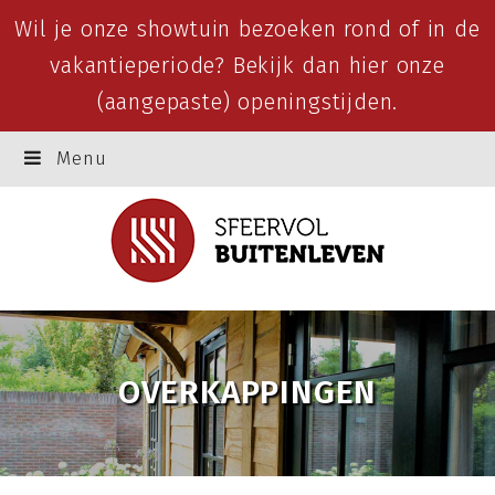
Wil je onze showtuin bezoeken rond of in de
vakantieperiode? Bekijk dan
hier
onze
(aangepaste) openingstijden.
Menu
OVERKAPPINGEN