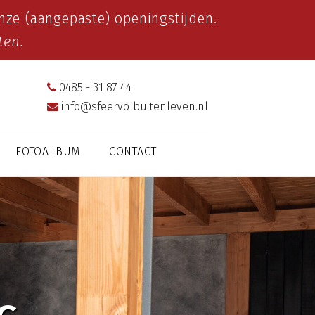
ze (aangepaste) openingstijden.
ten.
0485 - 31 87 44
info@sfeervolbuitenleven.nl
FOTOALBUM
CONTACT