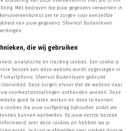
r de uitvoering van onze overeenkomst met jou of om
chting. Met bedrijven die jouw gegevens verwerken in
erkersovereenkomst om te zorgen voor eenzelfde
ijkheid van jouw gegevens. Sfeervol Buitenleven
werkingen.
chnieken, die wij gebruiken
nele, analytische en tracking cookies. Een cookie is
eerste bezoek aan deze website wordt opgeslagen in
of smartphone. Sfeervol Buitenleven gebruikt
tionaliteit. Deze zorgen ervoor dat de website naar
jouw voorkeursinstellingen onthouden worden. Deze
website goed te laten werken en deze te kunnen
e cookies die jouw surfgedrag bijhouden zodat we
enties kunnen aanbieden. Bij jouw eerste bezoek
eïnformeerd over deze cookies en hebben we je
sen ervan. Je kunt je afmelden voor cookies door je