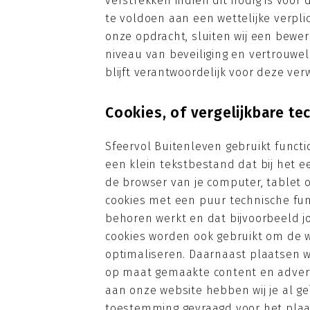
verstrekken indien dit nodig is voo
te voldoen aan een wettelijke verpli
onze opdracht, sluiten wij een bew
niveau van beveiliging en vertrouwel
blijft verantwoordelijk voor deze ver
Cookies, of vergelijkbare te
Sfeervol Buitenleven gebruikt functio
een klein tekstbestand dat bij het 
de browser van je computer, tablet 
cookies met een puur technische func
behoren werkt en dat bijvoorbeeld 
cookies worden ook gebruikt om de 
optimaliseren. Daarnaast plaatsen w
op maat gemaakte content en advert
aan onze website hebben wij je al g
toestemming gevraagd voor het plaat