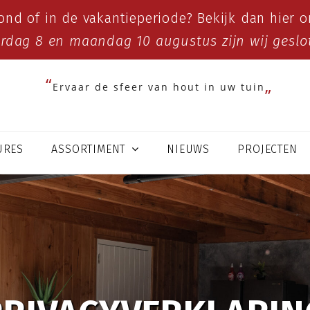
ond of in de vakantieperiode? Bekijk dan
hier
on
erdag 8 en maandag 10 augustus zijn wij geslo
Ervaar de sfeer van hout in uw tuin
URES
ASSORTIMENT
NIEUWS
PROJECTEN