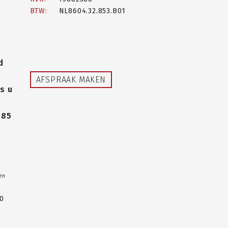
BTW:
NL8604.32.853.B01
d
AFSPRAAK MAKEN
s u
485
 en
00