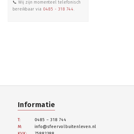
📞 Wij zijn momenteel telefonisch
bereikbaar via
0485 - 318 744
.
Informatie
T:
0485 – 318 744
M:
info@sfeervolbuitenleven.nl
KVK:
75882388