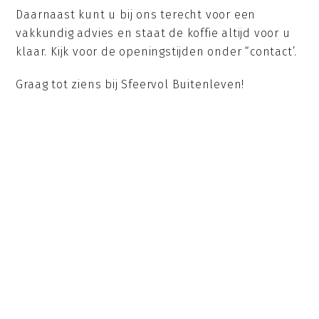
Daarnaast kunt u bij ons terecht voor een
vakkundig advies en staat de koffie altijd voor u
klaar. Kijk voor de openingstijden onder “contact’.
Graag tot ziens bij Sfeervol Buitenleven!
KLIK HIER OM EEN
AFSPRAAK MAKEN
AFSPRAAK TE
MAKEN