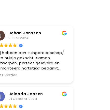
Johan Janssen
9 Juni 2024
j hebben een tuingereedschap/
iko huisje gekocht. Samen
tworpen, perfect geleverd en
monteerd.hartstikkr bedankt
milie janssen
es verder
Jolanda Jansen
21 Oktober 2024