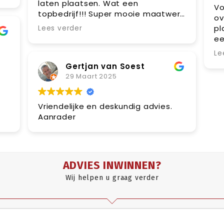
laten plaatsen. Wat een
Vo
topbedrijf!!! Super mooie maatwerk
ov
poort geplaatst en tot in detail
pl
Lees verder
uitgewerkt door Bart en in de
ee
uitvoering door Jeroen. Prettig
me
Le
contact, denken met alles mee en
lo
zeer secuur bij de oplevering. Een
Gertjan van Soest
echte aanrader voor wie op zoek is
29 Maart 2025
naar een gespecialiseerd bedrijf!!
Vriendelijke en deskundig advies.
or
Aanrader
ADVIES INWINNEN?
Wij helpen u graag verder