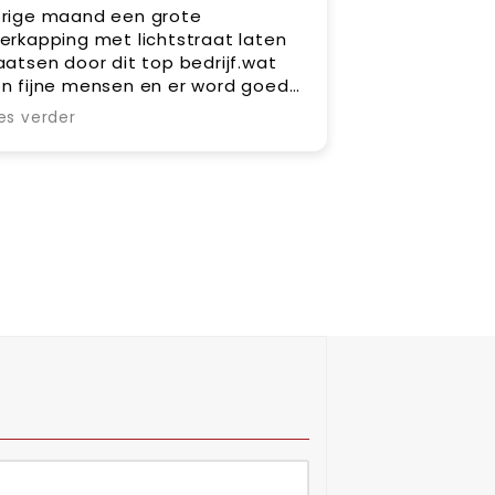
rige maand een grote
erkapping met lichtstraat laten
aatsen door dit top bedrijf.wat
n fijne mensen en er word goed
egedacht over hoe dingen op te
es verder
ssen.zeker een aanrader