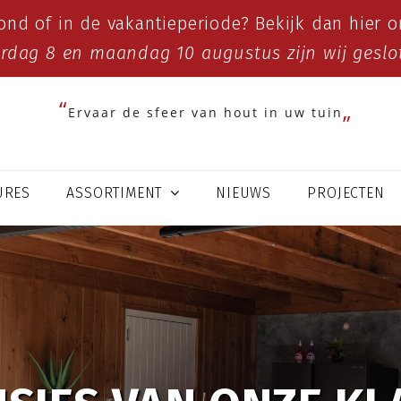
ond of in de vakantieperiode? Bekijk dan
hier
on
erdag 8 en maandag 10 augustus zijn wij geslo
Ervaar de sfeer van hout in uw tuin
URES
ASSORTIMENT
NIEUWS
PROJECTEN