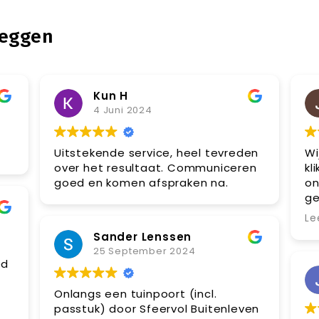
zeggen
Kun H
4 Juni 2024
Uitstekende service, heel tevreden
Wi
over het resultaat. Communiceren
kl
goed en komen afspraken na.
on
ge
fa
Le
Sander Lenssen
25 September 2024
Onlangs een tuinpoort (incl.
passtuk) door Sfeervol Buitenleven