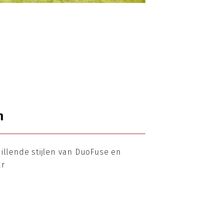
n
hillende stijlen van DuoFuse en
ar