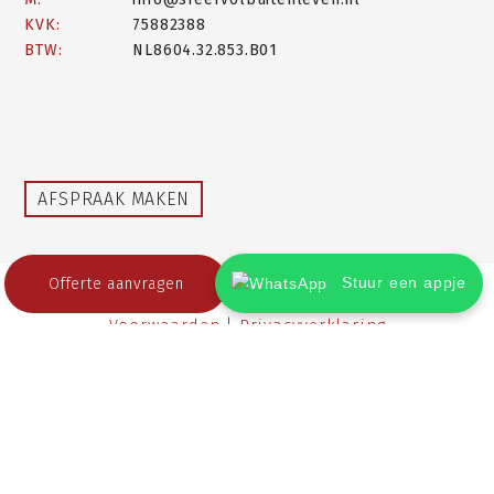
KVK:
75882388
BTW:
NL8604.32.853.B01
AFSPRAAK MAKEN
Stuur een appje
Offerte aanvragen
Sfeervol Buitenleven © 2026 |
Sitemap
|
Algemene
Voorwaarden |
Privacyverklaring
Beoordeling
door klanten:
4,5
/
5
|
65
beoordelingen