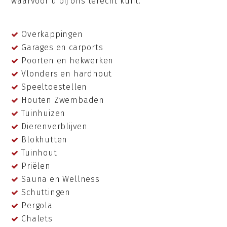
waarvoor u bij ons terecht kunt.
Overkappingen
Garages en carports
Poorten en hekwerken
Vlonders en hardhout
Speeltoestellen
Houten Zwembaden
Tuinhuizen
Dierenverblijven
Blokhutten
Tuinhout
Priëlen
Sauna en Wellness
Schuttingen
Pergola
Chalets