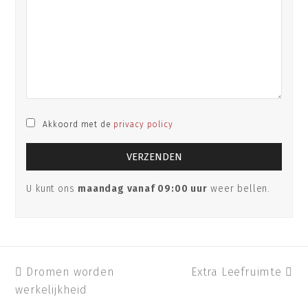
Akkoord met de
privacy policy
U kunt ons
maandag vanaf 09:00 uur
weer bellen.
previous
Dromen worden
Extra Leefruimte
next
werkelijkheid
post:
post: