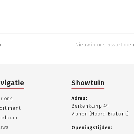
r
Nieuw in ons assortime
next
post:
vigatie
Showtuin
Adres:
r ons
Berkenkamp 49
ortiment
Vianen (Noord-Brabant)
toalbum
uws
Openingstijden: