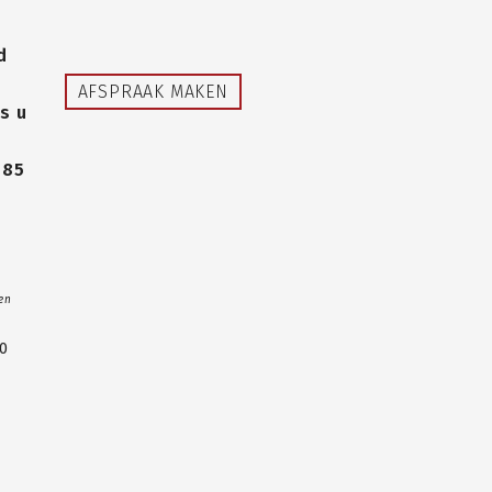
d
AFSPRAAK MAKEN
s u
485
 en
00