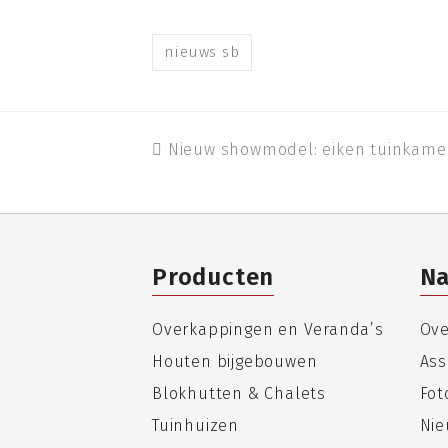
nieuws sb
previous
Nieuw showmodel: eiken tuinkame
post:
Producten
Na
Overkappingen en Veranda’s
Ove
Houten bijgebouwen
Ass
Blokhutten & Chalets
Fo
Tuinhuizen
Nie