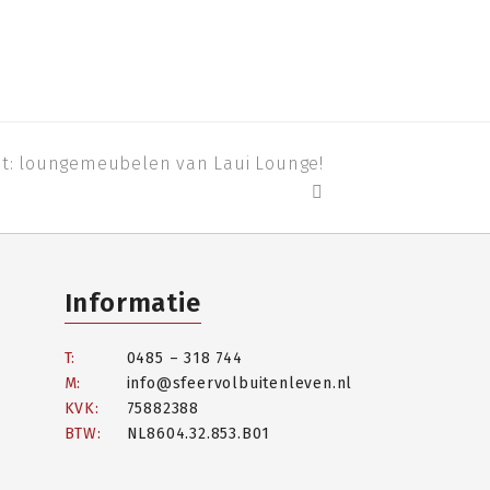
nt: loungemeubelen van Laui Lounge!
Informatie
T:
0485 – 318 744
M:
info@sfeervolbuitenleven.nl
KVK:
75882388
BTW:
NL8604.32.853.B01