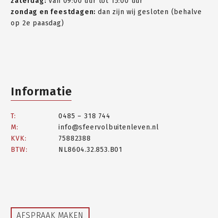
zaterdag:
van 09:00 uur tot 15:00 uur
zondag en feestdagen:
dan zijn wij gesloten (behalve
op 2e paasdag)
Informatie
T:
0485 – 318 744
M:
info@sfeervolbuitenleven.nl
KVK:
75882388
BTW:
NL8604.32.853.B01
AFSPRAAK MAKEN