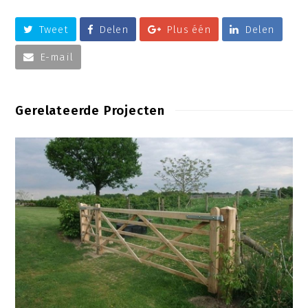
Tweet
Delen
Plus één
Delen
E-mail
Gerelateerde Projecten