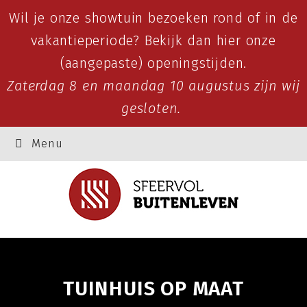
Wil je onze showtuin bezoeken rond of in de
vakantieperiode? Bekijk dan
hier
onze
(aangepaste) openingstijden.
Zaterdag 8 en maandag 10 augustus zijn wij
gesloten.
Menu
TUINHUIS OP MAAT