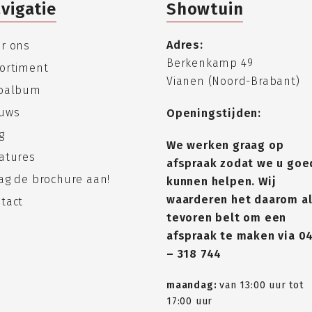
vigatie
Showtuin
Adres:
r ons
Berkenkamp 49
ortiment
Vianen (Noord-Brabant)
toalbum
uws
Openingstijden:
g
We werken graag op
atures
afspraak zodat we u goe
ag de brochure aan!
kunnen helpen. Wij
waarderen het daarom al
tact
tevoren belt om een
afspraak te maken via
0
– 318 744
maandag:
van 13:00 uur tot
17:00 uur