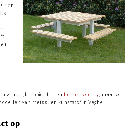
air en
ots
en
ft
ten
t natuurlijk mooier bij een
houten woning
, maar wij
modellen van metaal en kunststof in Veghel.
act op