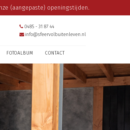
ze (aangepaste) openingstijden.
0485 - 31 87 44
info@sfeervolbuitenleven.nl
FOTOALBUM
CONTACT