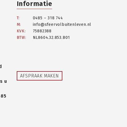
Informatie
T:
0485 – 318 744
M:
info@sfeervolbuitenleven.nl
KVK:
75882388
BTW:
NL8604.32.853.B01
d
AFSPRAAK MAKEN
s u
485