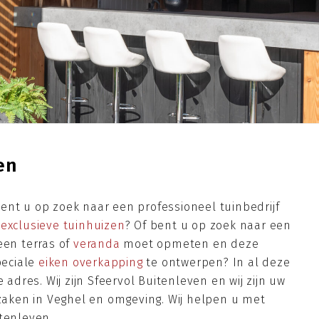
en
ent u op zoek naar een professioneel tuinbedrijf
n
exclusieve tuinhuizen
? Of bent u op zoek naar een
een terras of
veranda
moet opmeten en deze
peciale
eiken overkapping
te ontwerpen? In al deze
 adres. Wij zijn Sfeervol Buitenleven en wij zijn uw
 zaken in Veghel en omgeving. Wij helpen u met
tenleven.