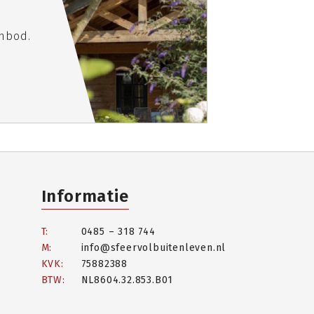
e
anbod.
Informatie
T:
0485 – 318 744
M:
info@sfeervolbuitenleven.nl
KVK:
75882388
BTW:
NL8604.32.853.B01