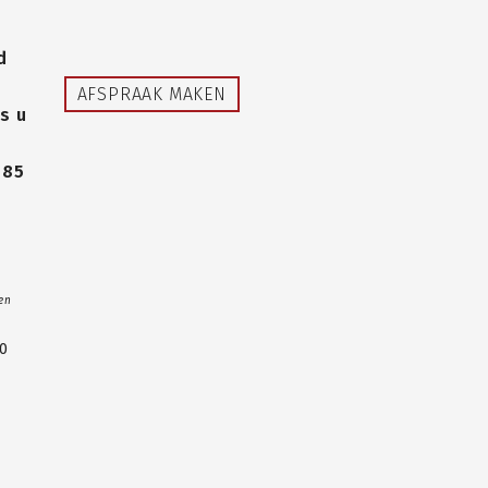
d
AFSPRAAK MAKEN
s u
485
 en
00