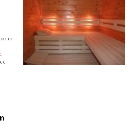
mbaden
a
oed
e
in