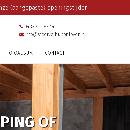
ze (aangepaste) openingstijden.
0485 - 31 87 44
info@sfeervolbuitenleven.nl
FOTOALBUM
CONTACT
PING OF