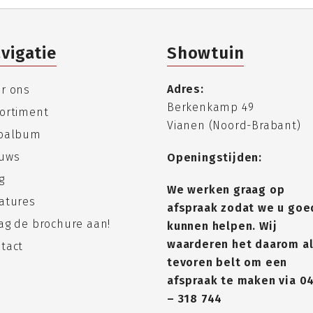
vigatie
Showtuin
Adres:
r ons
Berkenkamp 49
ortiment
Vianen (Noord-Brabant)
toalbum
uws
Openingstijden:
g
We werken graag op
atures
afspraak zodat we u goe
ag de brochure aan!
kunnen helpen. Wij
waarderen het daarom al
tact
tevoren belt om een
afspraak te maken via
0
– 318 744