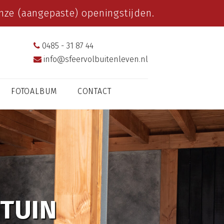
ze (aangepaste) openingstijden.
0485 - 31 87 44
info@sfeervolbuitenleven.nl
FOTOALBUM
CONTACT
 TUIN