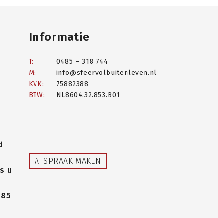
Informatie
T:
0485 – 318 744
M:
info@sfeervolbuitenleven.nl
KVK:
75882388
BTW:
NL8604.32.853.B01
d
AFSPRAAK MAKEN
s u
485