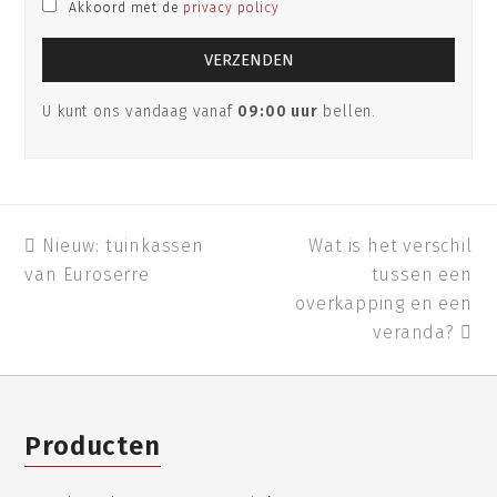
Akkoord met de
privacy policy
U kunt ons vandaag vanaf
09:00 uur
bellen.
previous
Nieuw: tuinkassen
Wat is het verschil
next
van Euroserre
post:
post:
tussen een
overkapping en een
veranda?
Producten