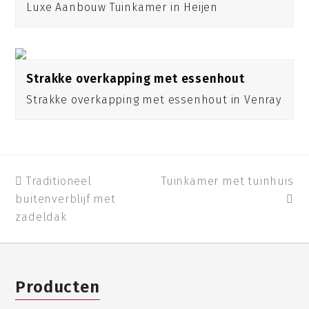
Luxe Aanbouw Tuinkamer in Heijen
Strakke overkapping met essenhout
Strakke overkapping met essenhout in Venray
previous
Traditioneel
Tuinkamer met tuinhuis
next
buitenverblijf met
post:
post:
zadeldak
Producten