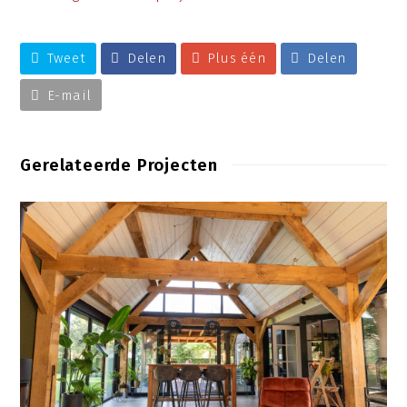
Tweet
Delen
Plus één
Delen
E-mail
Gerelateerde Projecten