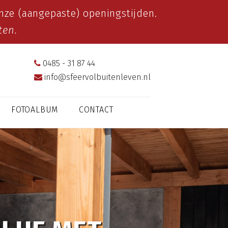
ze (aangepaste) openingstijden.
ten.
0485 - 31 87 44
info@sfeervolbuitenleven.nl
FOTOALBUM
CONTACT