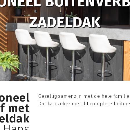
ONEEL BUITENVERB
ZADELDAK
ioneel
Gezellig samenzijn met de hele familie
Dat kan zeker met dit complete buitenve
jf met
eldak
n Haps