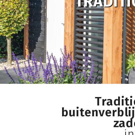
TRADITI
Tradit
buitenverbli
zad
i