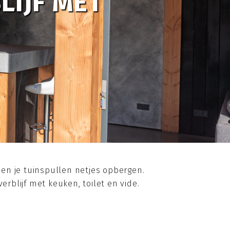
LIJF MET
 en je tuinspullen netjes opbergen.
rblijf met keuken, toilet en vide.