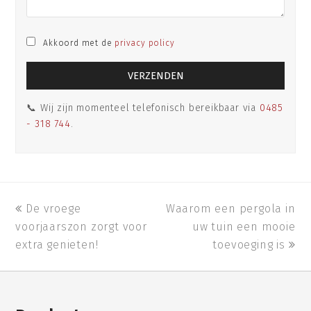
Akkoord met de
privacy policy
📞 Wij zijn momenteel telefonisch bereikbaar via
0485
- 318 744
.
previous
De vroege
Waarom een pergola in
next
voorjaarszon zorgt voor
post:
post:
uw tuin een mooie
extra genieten!
toevoeging is