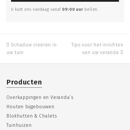
U kunt ons vandaag vanaf
09:00 uur
bellen.
previous
Schaduw creëren in
Tips voor het inrichten
next
uw tuin
post:
post:
van uw veranda
Producten
Overkappingen en Veranda’s
Houten bijgebouwen
Blokhutten & Chalets
Tuinhuizen