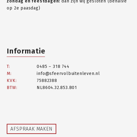
zondag en feestdagen:
dan zijn wij gesloten (behalve
op 2e paasdag)
Informatie
T:
0485 – 318 744
M:
info@sfeervolbuitenleven.nl
KVK:
75882388
BTW:
NL8604.32.853.B01
AFSPRAAK MAKEN