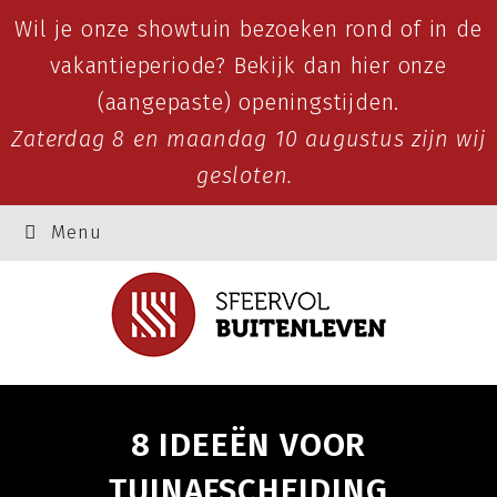
Wil je onze showtuin bezoeken rond of in de
vakantieperiode? Bekijk dan
hier
onze
(aangepaste) openingstijden.
Zaterdag 8 en maandag 10 augustus zijn wij
gesloten.
Menu
8 IDEEËN VOOR
TUINAFSCHEIDING