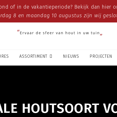
ond of in de vakantieperiode? Bekijk dan
hier
on
erdag 8 en maandag 10 augustus zijn wij geslo
Ervaar de sfeer van hout in uw tuin
URES
ASSORTIMENT
NIEUWS
PROJECTEN
EALE HOUTSOORT V