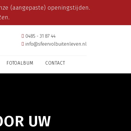
ze (aangepaste) openingstijden.
ten.
0485 - 31 87 44
info@sfeervolbuitenleven.nl
FOTOALBUM
CONTACT
OOR UW