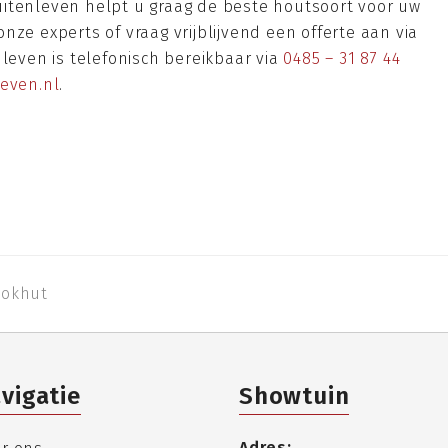
itenleven helpt u graag de beste houtsoort voor uw
nze experts of vraag vrijblijvend een offerte aan via
nleven is telefonisch bereikbaar via
0485 – 31 87 44
even.nl
.
lokhut
vigatie
Showtuin
Adres: