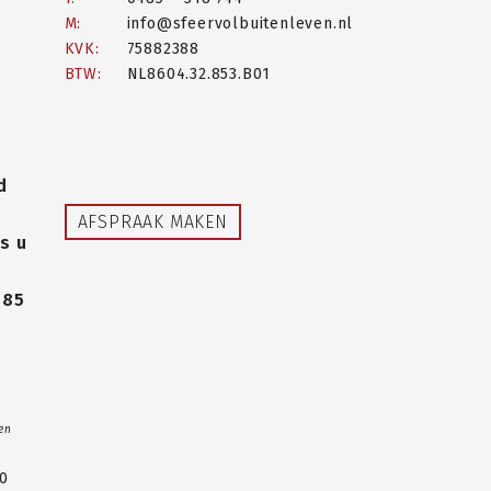
M:
info@sfeervolbuitenleven.nl
KVK:
75882388
BTW:
NL8604.32.853.B01
d
AFSPRAAK MAKEN
s u
485
 en
00