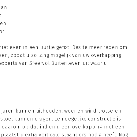
dan
d
een
or
iet even in een uurtje gefixt. Des te meer reden om
iezen, zodat u zo lang mogelijk van uw overkapping
 experts van Sfeervol Buitenleven uit waar u
jaren kunnen uithouden, weer en wind trotseren
oel kunnen dragen. Een degelijke constructie is
er daarom op dat indien u een overkapping met een
laatst u extra verticale staanders nodig heeft. Nog