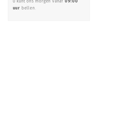
U kunt ons morgen vanaf
09:00
uur
bellen.