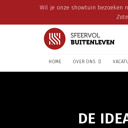
Wil je onze showtuin bezoeken r
Zat
HOME
OVER ONS
VACAT
DE ID