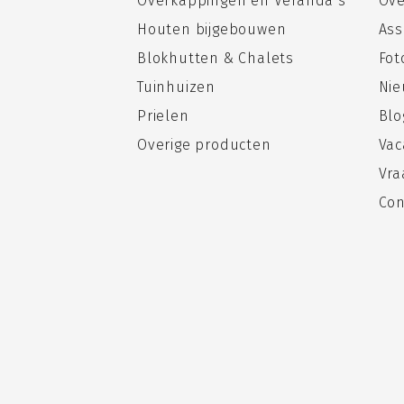
Overkappingen en Veranda’s
Ove
Houten bijgebouwen
Ass
Blokhutten & Chalets
Fo
Tuinhuizen
Nie
Prielen
Blo
Overige producten
Vac
Vra
Con