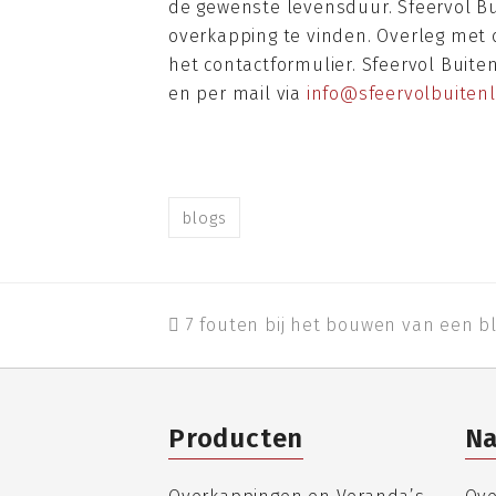
de gewenste levensduur. Sfeervol Bu
overkapping te vinden. Overleg met o
het contactformulier. Sfeervol Buite
en per mail via
info@sfeervolbuitenl
blogs
previous
7 fouten bij het bouwen van een b
post:
Producten
Na