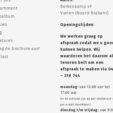
r ons
Berkenkamp 49
ortiment
Vianen (Noord-Brabant)
toalbum
uws
Openingstijden:
g
We werken graag op
atures
afspraak zodat we u goe
ag de brochure aan!
kunnen helpen. Wij
waarderen het daarom al
tact
tevoren belt om een
afspraak te maken via
0
– 318 744
maandag:
van 13:00 uur tot
17:00 uur
(in de ochtend zijn we wel telefonisch
per e-mail bereikbaar)
dinsdag t/m vrijdag:
van 9: