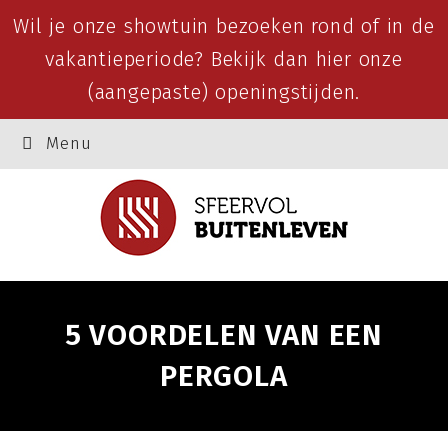
Wil je onze showtuin bezoeken rond of in de
vakantieperiode? Bekijk dan
hier
onze
(aangepaste) openingstijden.
Menu
5 VOORDELEN VAN EEN
PERGOLA