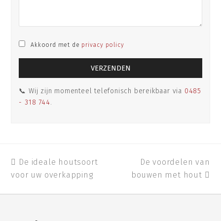
Akkoord met de
privacy policy
📞 Wij zijn momenteel telefonisch bereikbaar via
0485
- 318 744
.
previous
De ideale houtsoort
De voordelen van
next
voor uw overkapping
post:
bouwen met hout
post: