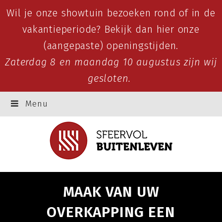
Wil je onze showtuin bezoeken rond of in de
vakantieperiode? Bekijk dan
hier
onze
(aangepaste) openingstijden.
Zaterdag 8 en maandag 10 augustus zijn wij
gesloten.
Menu
MAAK VAN UW
OVERKAPPING EEN