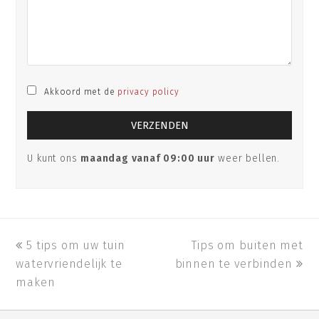
Akkoord met de
privacy policy
U kunt ons
maandag vanaf 09:00 uur
weer bellen.
previous
5 tips om uw tuin
Tips om buiten met
next
watervriendelijk te
post:
binnen te verbinden
post:
maken