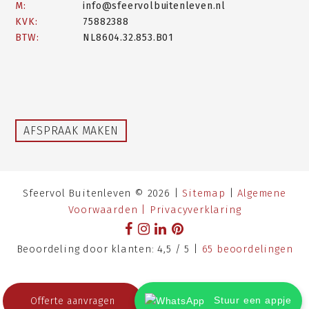
M:
info@sfeervolbuitenleven.nl
KVK:
75882388
BTW:
NL8604.32.853.B01
AFSPRAAK MAKEN
Sfeervol Buitenleven © 2026 |
Sitemap
|
Algemene
Voorwaarden |
Privacyverklaring
Beoordeling
door klanten:
4,5
/
5
|
65
beoordelingen
Stuur een appje
Offerte aanvragen