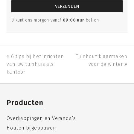
U kunt ons morgen vanaf
09:00 uur
bellen.
previous
6 tips bij het inrichten
Tuinhout klaarmaken
next
van uw tuinhuis als
post:
post:
voor de winter
kantoor
Producten
Overkappingen en Veranda’s
Houten bijgebouwen