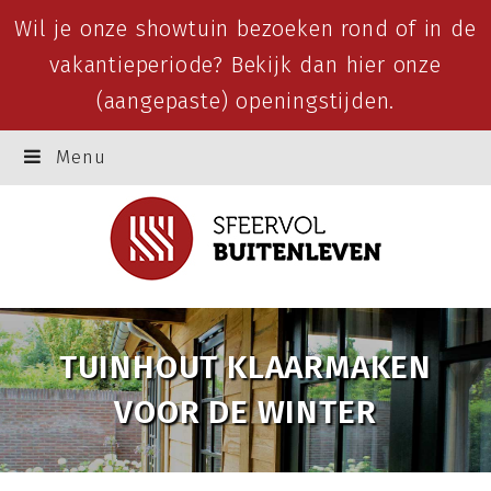
Wil je onze showtuin bezoeken rond of in de
vakantieperiode? Bekijk dan
hier
onze
(aangepaste) openingstijden.
Menu
TUINHOUT KLAARMAKEN
VOOR DE WINTER