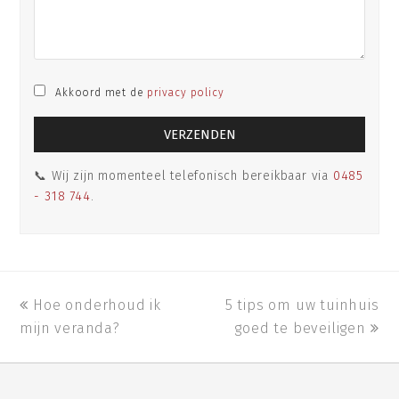
Akkoord met de
privacy policy
📞 Wij zijn momenteel telefonisch bereikbaar via
0485
- 318 744
.
previous
Hoe onderhoud ik
5 tips om uw tuinhuis
next
mijn veranda?
post:
post:
goed te beveiligen