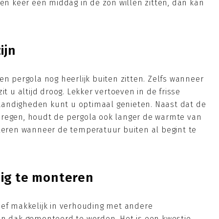
een keer een middag in de zon willen zitten, dan kan
ijn
en pergola nog heerlijk buiten zitten. Zelfs wanneer
it u altijd droog. Lekker vertoeven in de frisse
andigheden kunt u optimaal genieten. Naast dat de
 regen, houdt de pergola ook langer de warmte van
lleren wanneer de temperatuur buiten al begint te
dig te monteren
ief makkelijk in verhouding met andere
en dak gemonteerd te worden. Het is een kwestie