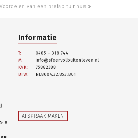
Voordelen van een prefab tuinhuis
next
post:
Informatie
T:
0485 – 318 744
M:
info@sfeervolbuitenleven.nl
KVK:
75882388
BTW:
NL8604.32.853.B01
d
AFSPRAAK MAKEN
s u
485