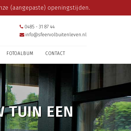
ze (aangepaste) openingstijden.
0485 - 31 87 44
info@sfeervolbuitenleven.nl
FOTOALBUM
CONTACT
 TUIN EEN