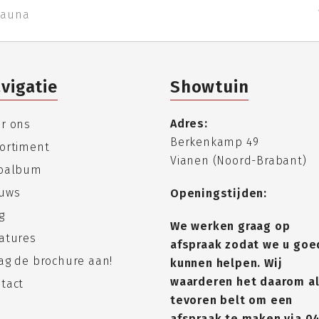
sauna
vigatie
Showtuin
Adres:
r ons
Berkenkamp 49
ortiment
Vianen (Noord-Brabant)
toalbum
uws
Openingstijden:
g
We werken graag op
atures
afspraak zodat we u goe
ag de brochure aan!
kunnen helpen. Wij
waarderen het daarom al
tact
tevoren belt om een
afspraak te maken via
0