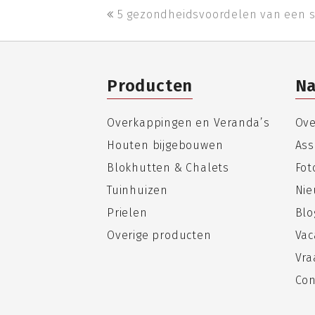
previous
5 gezondheidsvoordelen van een 
post:
Producten
Na
Overkappingen en Veranda’s
Ove
Houten bijgebouwen
Ass
Blokhutten & Chalets
Fo
Tuinhuizen
Nie
Prielen
Blo
Overige producten
Vac
Vra
Con