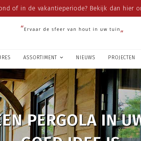
ond of in de vakantieperiode? Bekijk dan
hier
on
Ervaar de sfeer van hout in uw tuin
URES
ASSORTIMENT
NIEUWS
PROJECTEN
EN PERGOLA IN UW