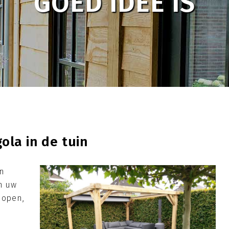
GOED IDEE IS
la in de tuin
en
an uw
 open,