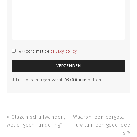
Akkoord met de
privacy policy
U kunt ons morgen vanaf
09:00 uur
bellen.
previous
Glazen schuifwanden,
Waarom een pergola in
next
wel of geen fundering?
post:
post:
uw tuin een goed idee
is