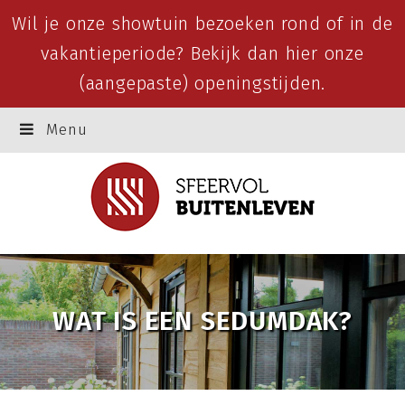
Wil je onze showtuin bezoeken rond of in de
vakantieperiode? Bekijk dan
hier
onze
(aangepaste) openingstijden.
Menu
WAT IS EEN SEDUMDAK?