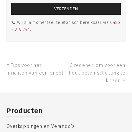
📞 Wij zijn momenteel telefonisch bereikbaar via
0485
- 318 744
.
previous
Tips voor het
3 redenen om voor een
next
inrichten van een prieel
post:
hout beton schutting te
post:
kiezen
Producten
Overkappingen en Veranda’s