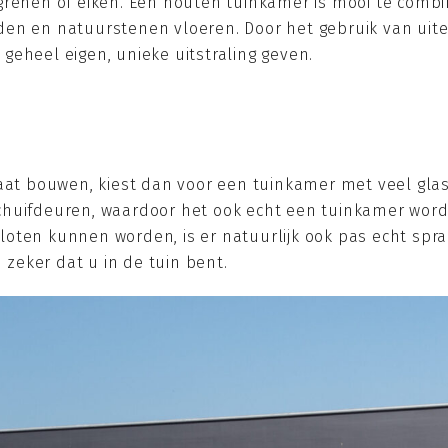
grenen of eiken. Een houten tuinkamer is mooi te comb
den en natuurstenen vloeren. Door het gebruik van uit
geheel eigen, unieke uitstraling geven.
laat bouwen, kiest dan voor een tuinkamer met veel gla
uifdeuren, waardoor het ook echt een tuinkamer wordt. E
oten kunnen worden, is er natuurlijk ook pas echt spra
u zeker dat u in de tuin bent.