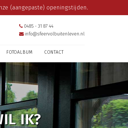
ze (aangepaste) openingstijden.
0485 - 31 87 44
info@sfeervolbuitenleven.nl
FOTOALBUM
CONTACT
IL IK?