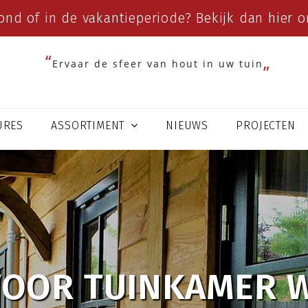
ond of in de vakantieperiode? Bekijk dan
hier
on
Ervaar de sfeer van hout in uw tuin
URES
ASSORTIMENT
NIEUWS
PROJECTEN
OOR TUINKAMER W