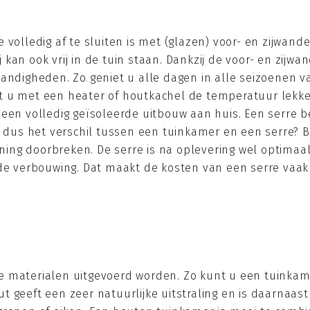
 volledig af te sluiten is met (glazen) voor- en zijwan
 kan ook vrij in de tuin staan. Dankzij de voor- en zij
igheden. Zo geniet u alle dagen in alle seizoenen va
nt u met een heater of houtkachel de temperatuur lek
een volledig geïsoleerde uitbouw aan huis. Een serre b
s dus het verschil tussen een tuinkamer en een serre? 
ng doorbreken. De serre is na oplevering wel optimaal 
nde verbouwing. Dat maakt de kosten van een serre vaa
e materialen uitgevoerd worden. Zo kunt u een tuinkam
 geeft een zeer natuurlijke uitstraling en is daarnaas