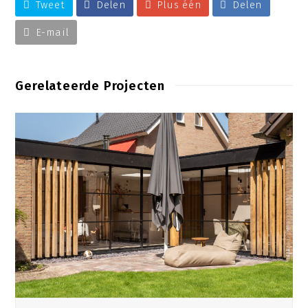
Tweet
Delen
Plus één
Delen
E-mail
Gerelateerde Projecten