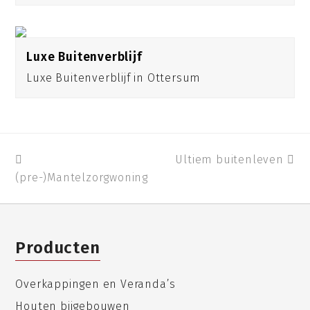
Luxe Buitenverblijf
Luxe Buitenverblijf in Ottersum
previous
Ultiem buitenleven
next
(pre-)Mantelzorgwoning
post:
post:
Producten
Overkappingen en Veranda’s
Houten bijgebouwen