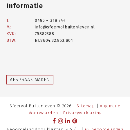
Informatie
T:
0485 – 318 744
M:
info@sfeervolbuitenleven.nl
KVK:
75882388
BTW:
NL8604.32.853.B01
AFSPRAAK MAKEN
Sfeervol Buitenleven © 2026 |
Sitemap
|
Algemene
Voorwaarden |
Privacyverklaring
Beoordeling
door klanten:
4,5
/
5
|
65
beoordelingen