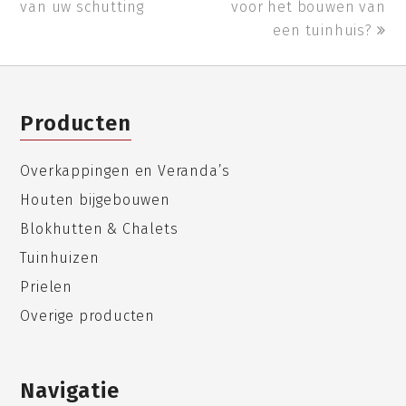
van uw schutting
post:
post:
voor het bouwen van
een tuinhuis?
Producten
Overkappingen en Veranda’s
Houten bijgebouwen
Blokhutten & Chalets
Tuinhuizen
Prielen
Overige producten
Navigatie