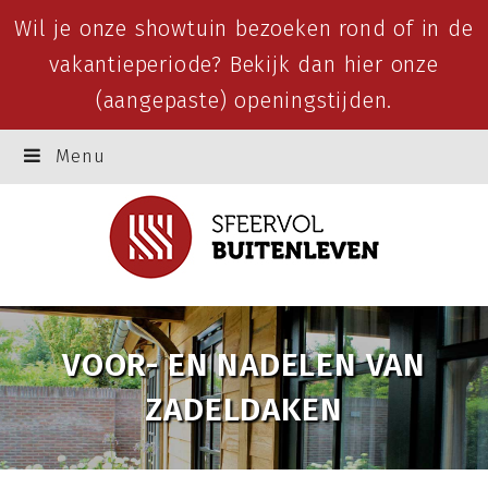
Wil je onze showtuin bezoeken rond of in de
vakantieperiode? Bekijk dan
hier
onze
(aangepaste) openingstijden.
Menu
VOOR- EN NADELEN VAN
ZADELDAKEN