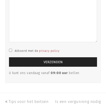
Akkoord met de
privacy policy
U kunt ons vandaag vanaf
09:00 uur
bellen.
previous
Tips voor het beitsen
Is een vergunning nodig
next