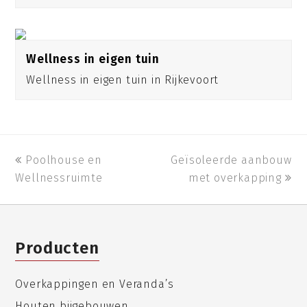
Wellness in eigen tuin
Wellness in eigen tuin in Rijkevoort
previous
Poolhouse en
Geïsoleerde aanbouw
next
Wellnessruimte
post:
post:
met overkapping
Producten
Overkappingen en Veranda’s
Houten bijgebouwen