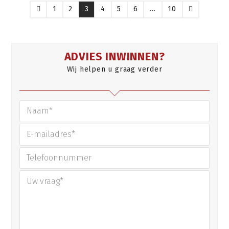
Page
1
Page
2
Page
3
Page
4
Page
5
Page
6
…
Page
10
Vorige
Volgende
ADVIES INWINNEN?
Wij helpen u graag verder